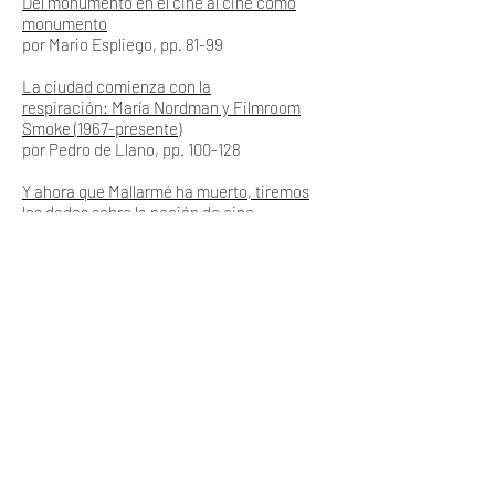
Del monumento en el cine al cine como
monumento
por Mario Espliego, pp. 81-99
La ciudad comienza con la
respiración: María Nordman y Filmroom
Smoke (1967-presente)
por Pedro de Llano, pp. 100-128
Y ahora que Mallarmé ha muerto, tiremos
los dados sobre la noción de cine
por Esperanza Collado, pp. 129-148
Mesa Redonda
Teo Hernández: instancias de la imagen, la
escritura, el cuerpo y el archivo
una conversación entre Andrea Ancira,
Álvaro Vázquez y Federico Windhausen, pp.
150-164
La Entrevista
Tiempo socialmente necesario. Una
entrevista con Sharon Lockhart
por Amanda de la Garza, pp. 166-180