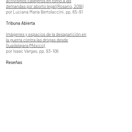
activismos callejeros en torno a las
demandas por aborto legal (Rosario, 2018)
por Luciana María Bertolaccini, pp. 65-91
Tribuna Abierta
Imágenes y espacios de la desaparición en
la guerra contra las drogas desde
Guadalajara (México)
por Isaac Vargas, pp. 93-106
Reseñas
¿Qué podemos decir del arte? Aportes
teóricos y prácticos sobre Estudios
sociales del arte
por Juliana Díaz, pp. 108-114
Tristes por diseño: las redes sociales como
ideología
por Federico Fernández, pp. 115-119
Miradas plurales, perspectivas globales:
cruces disciplinares en el campo de la