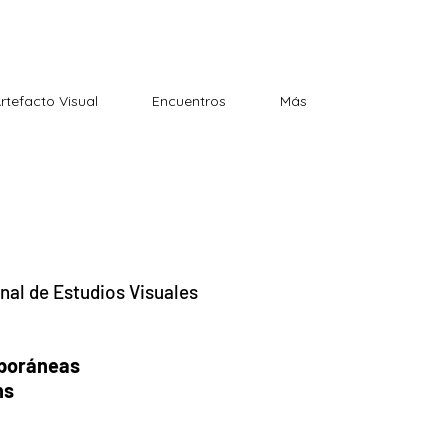
Artefacto Visual
Encuentros
Más
onal de
Estudios Visuales
poráneas
ns