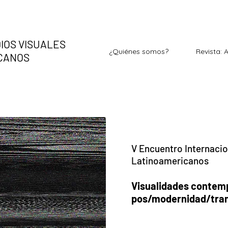
IOS VISUALES
¿Quiénes somos?
Revista: 
ICANOS
V Encuentro Internaci
Latinoame
ricanos
Visualidades contem
pos/modernidad/tra