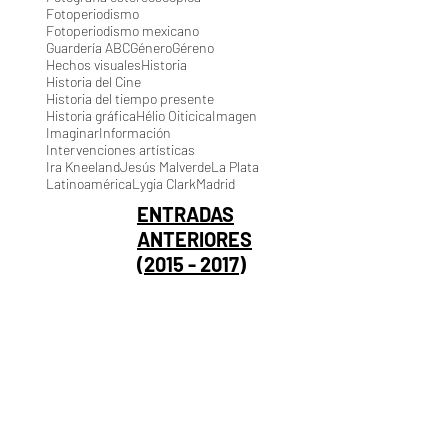
Fotoperiodismo
Fotoperiodismo mexicano
Guardería ABC
Género
Géreno
Hechos visuales
Historia
Historia del Cine
Historia del tiempo presente
Historia gráfica
Hélio Oiticica
Imagen
Imaginar
Información
Intervenciones artísticas
Ira Kneeland
Jesús Malverde
La Plata
Latinoamérica
Lygia Clark
Madrid
ENTRADAS
ANTERIORES
(2015 - 2017)