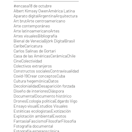
#encasa
18 de octubre
Albert Kimsey Owen
América Latina
Aparato digital
Argentina
Arquitectura
Art brut
Arte centroamericano
Arte contemporáneo
Arte latinoamericano
Artes
Artes visuales
Bibliografía
Bienal de Venecia
Björk Digital
Brasil
Caribe
Caricatura
Carlos Salinas de Gortari
Casa de las Américas
Cerâmica
Chile
Cine
Colectividad
Colectivos extranjeros
Constructos sociales
Contravisualidad
Covid-19
Crear conceptos
Cuba
Cultura hegemónica
Datos
Decolonialidad
Desaparición forzada
Diseño de interiores
Diáspora
Documental
Documento histórico
Drones
Ecología política
Edgardo Vigo
Ensayo visual
Estudios Visuales
Estéticas ecologistas
Exotización
Explotación ambiental
Exvotos
Fantasía
Fascismo
Filosofar
Filosofía
Fotografía documental
Fotografía estereoscópica