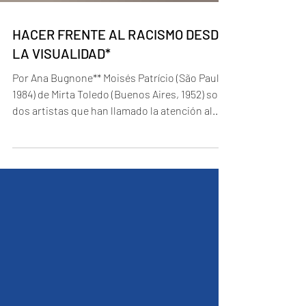
HACER FRENTE AL RACISMO DESDE
LA VISUALIDAD*
Por Ana Bugnone** Moisés Patrício (São Paulo,
1984) de Mirta Toledo (Buenos Aires, 1952) son
dos artistas que han llamado la atención al...