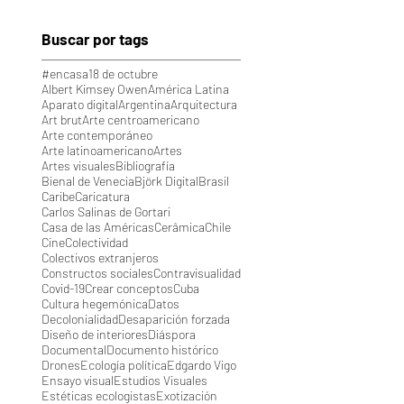
Buscar por tags
#encasa
18 de octubre
Albert Kimsey Owen
América Latina
Aparato digital
Argentina
Arquitectura
Art brut
Arte centroamericano
Arte contemporáneo
Arte latinoamericano
Artes
Artes visuales
Bibliografía
Bienal de Venecia
Björk Digital
Brasil
Caribe
Caricatura
Carlos Salinas de Gortari
Casa de las Américas
Cerâmica
Chile
Cine
Colectividad
Colectivos extranjeros
Constructos sociales
Contravisualidad
Covid-19
Crear conceptos
Cuba
Cultura hegemónica
Datos
Decolonialidad
Desaparición forzada
Diseño de interiores
Diáspora
Documental
Documento histórico
Drones
Ecología política
Edgardo Vigo
Ensayo visual
Estudios Visuales
Estéticas ecologistas
Exotización