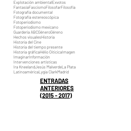
Explotación ambiental
Exvotos
Fantasía
Fascismo
Filosofar
Filosofía
Fotografía documental
Fotografía estereoscópica
Fotoperiodismo
Fotoperiodismo mexicano
Guardería ABC
Género
Géreno
Hechos visuales
Historia
Historia del Cine
Historia del tiempo presente
Historia gráfica
Hélio Oiticica
Imagen
Imaginar
Información
Intervenciones artísticas
Ira Kneeland
Jesús Malverde
La Plata
Latinoamérica
Lygia Clark
Madrid
ENTRADAS
ANTERIORES
(2015 - 2017)