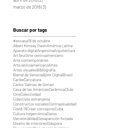
marzo de 2018
(3)
3 entradas
Buscar por tags
#encasa
18 de octubre
Albert Kimsey Owen
América Latina
Aparato digital
Argentina
Arquitectura
Art brut
Arte centroamericano
Arte contemporáneo
Arte latinoamericano
Artes
Artes visuales
Bibliografía
Bienal de Venecia
Björk Digital
Brasil
Caribe
Caricatura
Carlos Salinas de Gortari
Casa de las Américas
Cerâmica
Chile
Cine
Colectividad
Colectivos extranjeros
Constructos sociales
Contravisualidad
Covid-19
Crear conceptos
Cuba
Cultura hegemónica
Datos
Decolonialidad
Desaparición forzada
Diseño de interiores
Diáspora