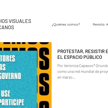
IOS VISUALES
¿Quiénes somos?
Revista: 
ICANOS
PROTESTAR, RESISTIR 
EL ESPACIO PÚBLICO
Por Verónica Capasso* Oriundo
como una red mundial de proyec
en marzo...