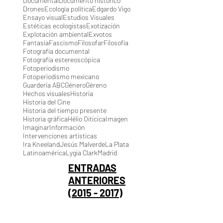
Documental
Documento histórico
Drones
Ecología política
Edgardo Vigo
Ensayo visual
Estudios Visuales
Estéticas ecologistas
Exotización
Explotación ambiental
Exvotos
Fantasía
Fascismo
Filosofar
Filosofía
Fotografía documental
Fotografía estereoscópica
Fotoperiodismo
Fotoperiodismo mexicano
Guardería ABC
Género
Géreno
Hechos visuales
Historia
Historia del Cine
Historia del tiempo presente
Historia gráfica
Hélio Oiticica
Imagen
Imaginar
Información
Intervenciones artísticas
Ira Kneeland
Jesús Malverde
La Plata
Latinoamérica
Lygia Clark
Madrid
ENTRADAS
ANTERIORES
(2015 - 2017)