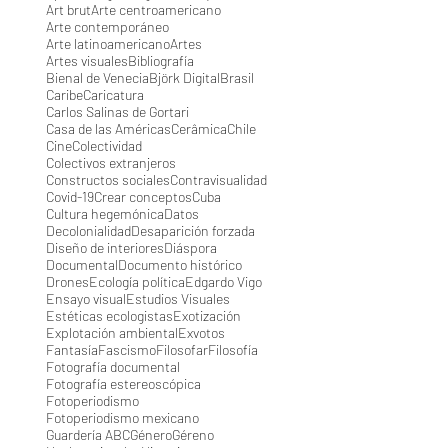
Art brut
Arte centroamericano
Arte contemporáneo
Arte latinoamericano
Artes
Artes visuales
Bibliografía
Bienal de Venecia
Björk Digital
Brasil
Caribe
Caricatura
Carlos Salinas de Gortari
Casa de las Américas
Cerâmica
Chile
Cine
Colectividad
Colectivos extranjeros
Constructos sociales
Contravisualidad
Covid-19
Crear conceptos
Cuba
Cultura hegemónica
Datos
Decolonialidad
Desaparición forzada
Diseño de interiores
Diáspora
Documental
Documento histórico
Drones
Ecología política
Edgardo Vigo
Ensayo visual
Estudios Visuales
Estéticas ecologistas
Exotización
Explotación ambiental
Exvotos
Fantasía
Fascismo
Filosofar
Filosofía
Fotografía documental
Fotografía estereoscópica
Fotoperiodismo
Fotoperiodismo mexicano
Guardería ABC
Género
Géreno