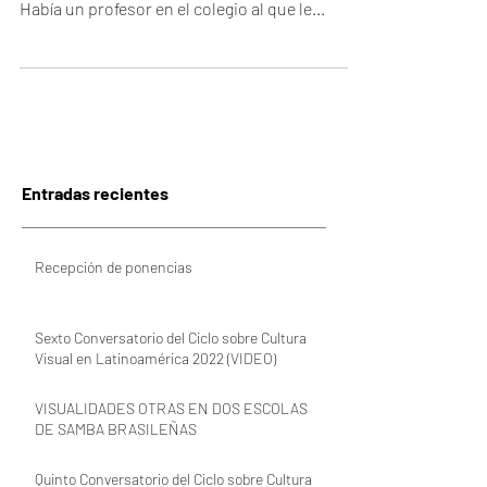
Una imagen no es vista, es imaginada. De mi
experiencia en la infancia deriva esta idea.
Había un profesor en el colegio al que le...
Entradas recientes
Recepción de ponencias
Sexto Conversatorio del Ciclo sobre Cultura
Visual en Latinoamérica 2022 (VIDEO)
VISUALIDADES OTRAS EN DOS ESCOLAS
DE SAMBA BRASILEÑAS