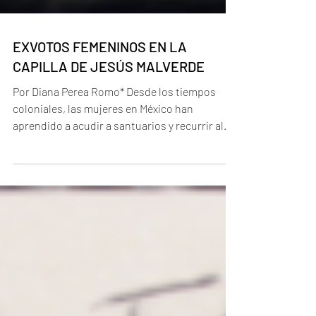
EXVOTOS FEMENINOS EN LA
CAPILLA DE JESÚS MALVERDE
Por Diana Perea Romo* Desde los tiempos
coloniales, las mujeres en México han
aprendido a acudir a santuarios y recurrir al
lenguaje de...