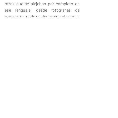
otras que se alejaban por completo de 
ese lenguaje, desde fotografías de 
paisaje, naturaleza, deportes, retratos, y 
una que otra imagen abstracta, difícil de 
clasificar. En este 
enlace
 se pueden ver la 
mayoría de las imágenes que 
conformaron la subasta.
El tipo de fotografías que considero que 
fue la más ausente fue precisamente la 
que desde el Centro de la Imagen parece 
estimularse más: la fotografía de autor, la 
creación contemporánea, la imagen 
conceptual, esa que está presente en 
tantos concursos y bienales y también la 
que suele estar en ferias, galerías y en el 
mercado del arte fotográfico 
contemporáneo mexicano. Habría que 
cuestionarnos un poco el porqué de esta 