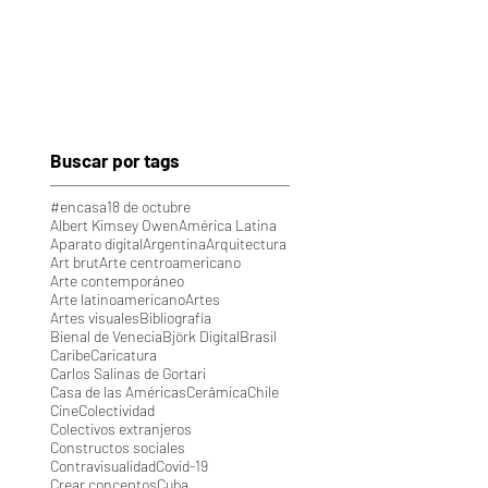
Buscar por tags
#encasa
18 de octubre
Albert Kimsey Owen
América Latina
Aparato digital
Argentina
Arquitectura
Art brut
Arte centroamericano
Arte contemporáneo
Arte latinoamericano
Artes
Artes visuales
Bibliografía
Bienal de Venecia
Björk Digital
Brasil
Caribe
Caricatura
Carlos Salinas de Gortari
Casa de las Américas
Cerâmica
Chile
Cine
Colectividad
Colectivos extranjeros
Constructos sociales
Contravisualidad
Covid-19
Crear conceptos
Cuba