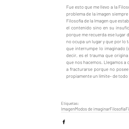
Fue esto que me llevo a la Filos
problema de la imagen siempre 
Filosofía de la Imagen que estab
el contenido sino en su insufi
porque me recuerda ese lugar des
no ocupa un lugar y que por lo 
que interrumpe lo imaginado (
decir, es el trauma que origin
que nos hacemos. Llegamos a d
a fracturarse porque no posee 
propiamente un límite– de todo 
Etiquetas:
Imagen
Modos de imaginar
Filosofía
F