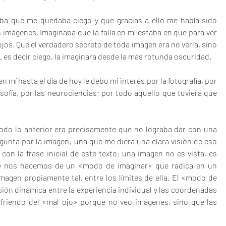
ba que me quedaba ciego y que gracias a ello me había sido 
s imágenes. Imaginaba que la falla en mí estaba en que para ver 
jos. Que el verdadero secreto de toda imagen era no verla, sino 
, es decir ciego, la imaginara desde la más rotunda oscuridad.
 mí hasta el día de hoy le debo mi interés por la fotografía, por 
ilosofía, por las neurociencias; por todo aquello que tuviera que 
odo lo anterior era precisamente que no lograba dar con una 
egunta por la imagen; una que me diera una clara visión de eso 
con la frase inicial de este texto: una imagen no es vista, es 
re nos hacemos de un «modo de imaginar» que radica en un 
agen propiamente tal, entre los límites de ella. El «modo de 
ión dinámica entre la experiencia individual y las coordenadas 
ufriendo del «mal ojo» porque no veo imágenes, sino que las 