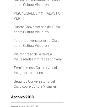
sobre Cultura Visual en
Latinoamérica 2022 (VIDEO)
VISUALIDADES Y MIRADAS POR
VENIR
Cuarto Conversatorio del Ciclo
sobre Cultura Visual en
Latinoamérica 2022 (VIDEO)
Tercer Conversatorio del Ciclo
sobre Cultura Visual en
Latinoamérica 2022 (VIDEO)
VII Congreso de la ReVLaT:
Visualidades y miradas por venir
Feminismos y Cultura Visual.
Imaginarios de una
cotidianeidad en
Segundo Conversatorio del
transformación
Ciclo sobre Cultura Visual en
Latinoamérica 2022 (VIDEO)
Archivo 2018
enero de 2023
(1)
1 entrada