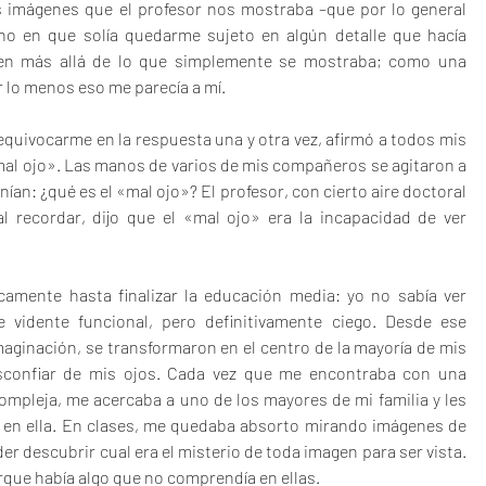
s imágenes que el profesor nos mostraba –que por lo general 
ino en que solía quedarme sujeto en algún detalle que hacía 
agen más allá de lo que simplemente se mostraba; como una 
r lo menos eso me parecía a mí.
 equivocarme en la respuesta una y otra vez, afirmó a todos mis 
al ojo». Las manos de varios de mis compañeros se agitaron a 
ían: ¿qué es el «mal ojo»? El profesor, con cierto aire doctoral 
l recordar, dijo que el «mal ojo» era la incapacidad de ver 
camente hasta finalizar la educación media: yo no sabía ver 
 vidente funcional, pero definitivamente ciego. Desde ese 
maginación, se transformaron en el centro de la mayoría de mis 
confiar de mis ojos. Cada vez que me encontraba con una 
pleja, me acercaba a uno de los mayores de mi familia y les 
 en ella. En clases, me quedaba absorto mirando imágenes de 
der descubrir cual era el misterio de toda imagen para ser vista. 
ue había algo que no comprendía en ellas.