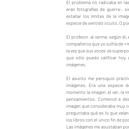
El problema no radicaba en la
eran fotografías de guerra–, s
estallar los límites de la im
especie de sentido oculto. O po
El profesor, al verme, según él,
compañeros que yo sufría de «m
la vez que sus voces se superpon
que sólo puedo calificar hoy a
imágenes.
El asunto me persiguió prácti
imágenes. Era una especie de
momento la imagen, el ver, la i
pensamientos. Comencé a des
imagen que consideraba muy com
preguntaba qué es lo que veían
los libros con el único fin de po
Las imágenes me asustaban porq