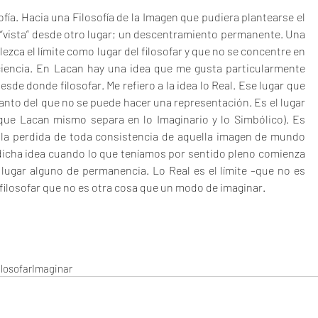
ofía. Hacia una Filosofía de la Imagen que pudiera plantearse el 
“vista” desde otro lugar; un descentramiento permanente. Una 
lezca el límite como lugar del filosofar y que no se concentre en 
ciencia. En Lacan hay una idea que me gusta particularmente 
de donde filosofar. Me refiero a la idea lo Real. Ese lugar que 
tanto del que no se puede hacer una representación. Es el lugar 
que Lacan mismo separa en lo Imaginario y lo Simbólico). Es 
a la perdida de toda consistencia de aquella imagen de mundo 
icha idea cuando lo que teníamos por sentido pleno comienza 
lugar alguno de permanencia. Lo Real es el límite –que no es 
filosofar que no es otra cosa que un modo de imaginar. 
ilosofar
Imaginar