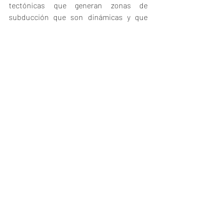
tectónicas que generan zonas de 
subducción que son dinámicas y que 
cambian de posición según el modo de 
imaginar ocupe un lugar hegemónico 
respecto de las otras capas. En este 
sentido, los 
modos de imaginar 
son una 
configuración telúrica.
¿Entonces, qué es una imagen? Un 
modo 
de imaginar 
que en el despliegue 
ontológico que descubrimos en ella se 
juega un modo de pensar.
__
[1] Deleuze, Gilles & Guatari, Félix (1997). 
¿Qué es la filosofía? Barcelona: 
Anagrama.