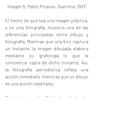
Imagen 5: Pablo Picasso, 
Guernica, 
1937.
El hecho de que sea una imagen plástica, 
y no una fotografía, muestra una de las 
diferencias principales entre dibujo y 
fotografía. Mientras que una foto captura 
un instante, la imagen dibujada elabora 
mediante su grafología lo que la 
conciencia capta de dicho instante. Así, 
la fotografía periodística refleja una 
acción inmediata, mientras que un dibujo 
es una acción meditada.
Esta pintura de Warhol está hecha 
completamente a mano, sin servirse de la 
base fotográfica de muchas de sus 
producciones. En ella trabajó 
reproduciendo las particularidades 