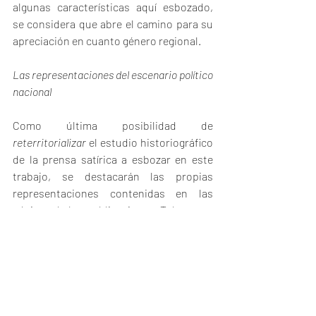
algunas características aquí esbozado, 
se considera que abre el camino para su 
apreciación en cuanto género regional.
Las representaciones del escenario político 
nacional
Como última posibilidad de 
reterritorializar
 el estudio historiográfico 
de la prensa satírica a esbozar en este 
trabajo, se destacarán las propias 
representaciones contenidas en las 
páginas de las publicaciones. Tal y como 
fue mencionado anteriormente, la mayor 
cantidad de ellas refieren al escenario 
político local, por lo tanto en una primera 
instancia se podría pensar en un diálogo 
exclusivo con éste. Sin embargo, al 
observar comparativamente diferentes 