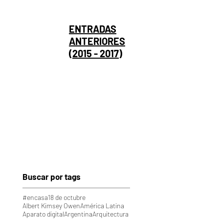
ENTRADAS
ANTERIORES
(2015 - 2017)
Buscar por tags
#encasa
18 de octubre
Albert Kimsey Owen
América Latina
Aparato digital
Argentina
Arquitectura