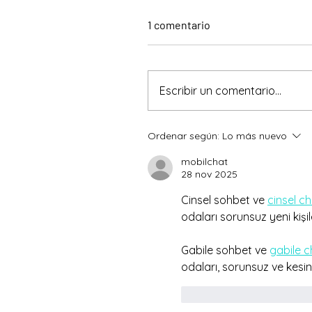
1 comentario
Escribir un comentario...
Ordenar según:
Lo más nuevo
mobilchat
28 nov 2025
Cinsel sohbet ve 
cinsel c
odaları sorunsuz yeni kişi
Gabile sohbet ve 
gabile c
odaları, sorunsuz ve kesint
Me gusta
Reacci