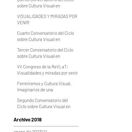
sobre Cultura Visual en
Latinoamérica 2022 (VIDEO)
VISUALIDADES Y MIRADAS POR
VENIR
Cuarto Conversatorio del Ciclo
sobre Cultura Visual en
Latinoamérica 2022 (VIDEO)
Tercer Conversatorio del Ciclo
sobre Cultura Visual en
Latinoamérica 2022 (VIDEO)
VII Congreso de la ReVLaT:
Visualidades y miradas por venir
Feminismos y Cultura Visual.
Imaginarios de una
cotidianeidad en
Segundo Conversatorio del
transformación
Ciclo sobre Cultura Visual en
Latinoamérica 2022 (VIDEO)
Archivo 2018
enero de 2023
(1)
1 entrada