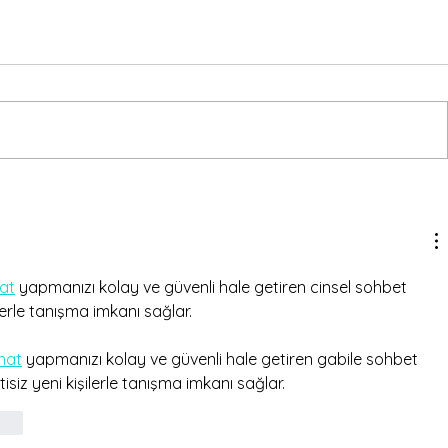
hat
 yapmanızı kolay ve güvenli hale getiren cinsel sohbet 
lerle tanışma imkanı sağlar.
hat
 yapmanızı kolay ve güvenli hale getiren gabile sohbet 
isiz yeni kişilerle tanışma imkanı sağlar.
onar