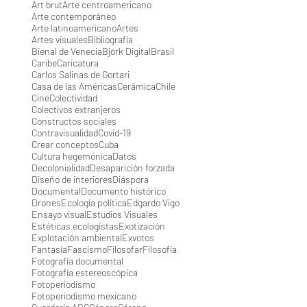
Art brut
Arte centroamericano
Arte contemporáneo
Arte latinoamericano
Artes
Artes visuales
Bibliografía
Bienal de Venecia
Björk Digital
Brasil
Caribe
Caricatura
Carlos Salinas de Gortari
Casa de las Américas
Cerâmica
Chile
Cine
Colectividad
Colectivos extranjeros
Constructos sociales
Contravisualidad
Covid-19
Crear conceptos
Cuba
Cultura hegemónica
Datos
Decolonialidad
Desaparición forzada
Diseño de interiores
Diáspora
Documental
Documento histórico
Drones
Ecología política
Edgardo Vigo
Ensayo visual
Estudios Visuales
Estéticas ecologistas
Exotización
Explotación ambiental
Exvotos
Fantasía
Fascismo
Filosofar
Filosofía
Fotografía documental
Fotografía estereoscópica
Fotoperiodismo
Fotoperiodismo mexicano