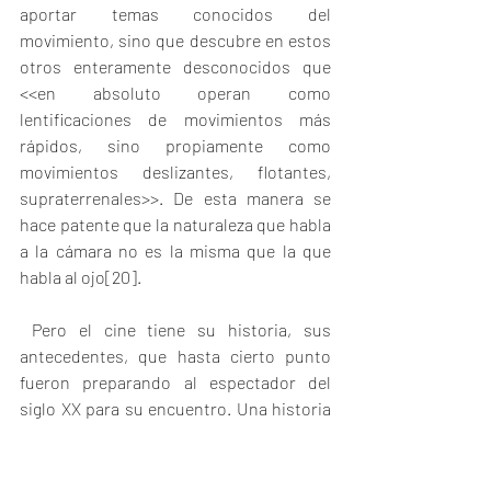
aportar temas conocidos del 
movimiento, sino que descubre en estos 
otros enteramente desconocidos que 
<<en absoluto operan como 
lentificaciones de movimientos más 
rápidos, sino propiamente como 
movimientos deslizantes, flotantes, 
supraterrenales>>. De esta manera se 
hace patente que la naturaleza que habla 
a la cámara no es la misma que la que 
habla al ojo
[20]
.
 Pero el cine tiene su historia, sus 
antecedentes, que hasta cierto punto 
fueron preparando al espectador del 
siglo XX para su encuentro. Una historia 
que permite a este espectador 
incorporase a este mundo de 
las 
maravillas
, a esta <<fabrica de los 